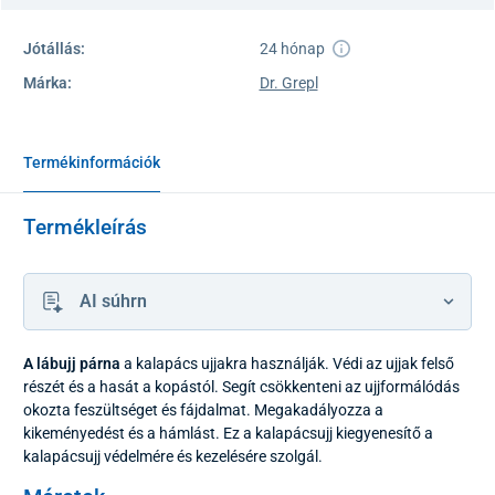
Jótállás:
24 hónap
Márka:
Dr. Grepl
Termékinformációk
Termékleírás
AI súhrn
A lábujj párna
a kalapács ujjakra használják. Védi az ujjak felső
részét és a hasát a kopástól. Segít csökkenteni az ujjformálódás
okozta feszültséget és fájdalmat. Megakadályozza a
kikeményedést és a hámlást. Ez a kalapácsujj kiegyenesítő a
kalapácsujj védelmére és kezelésére szolgál.