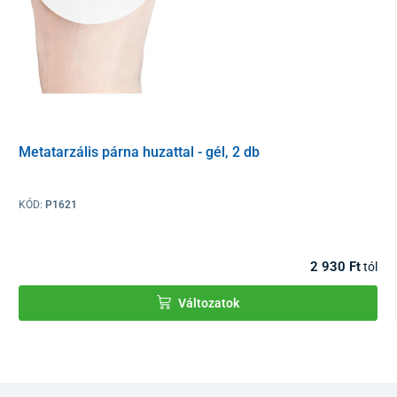
Metatarzális párna huzattal - gél, 2 db
KÓD:
P1621
2 930 Ft
tól
Változatok