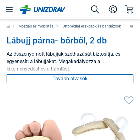
Mozgás és mobilitás
Ortopédiai eszközök és bandázsok
Alsó 
Lábujj párna- bőrből, 2 db
Az összenyomott lábujjak széthúzását biztosítja, és
egyenesíti a lábujjakat. Megakadályozza a
kikeményedést és a hámlást.
Tovább olvasok