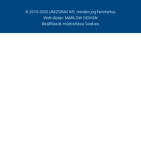
© 2010-2026 UNIZDRAV Kft. minden jog fenntartva.
Web dizajn: MARLOW DESIGN
Beállítások módosítása Cookies
Sütik beállítása
Ezek az oldalak cookie-kat használnak. Egyesek szükségesek az
oldal megfelelő működéséhez, másokat csak az Ön
hozzájárulásával használhatunk fel. Lehetősége van
visszautasítani az opcionális cookie-kat.
Elutasítani.
Feltétlenül szükséges
Teljesítmény
Marketing sütik