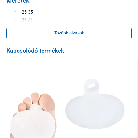
Méretek
25-35
36-41
42-47
Tovább olvasok
Csomagolás
Kapcsolódó termékek
2 darab - job és bal lábra