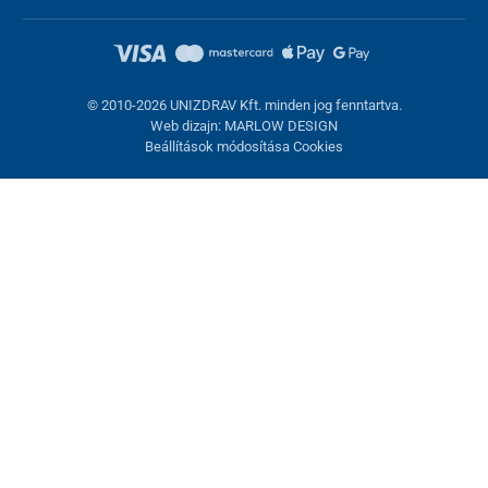
© 2010-2026 UNIZDRAV Kft. minden jog fenntartva.
Web dizajn: MARLOW DESIGN
Beállítások módosítása Cookies
Sütik beállítása
Ezek az oldalak cookie-kat használnak. Egyesek szükségesek az
oldal megfelelő működéséhez, másokat csak az Ön
hozzájárulásával használhatunk fel. Lehetősége van
visszautasítani az opcionális cookie-kat.
Elutasítani.
Feltétlenül szükséges
Teljesítmény