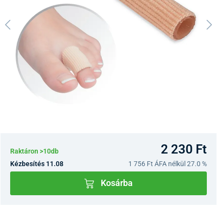
2 230 Ft
Raktáron >10db
Kézbesítés 11.08
1 756 Ft
ÁFA nélkül 27.0 %
Kosárba