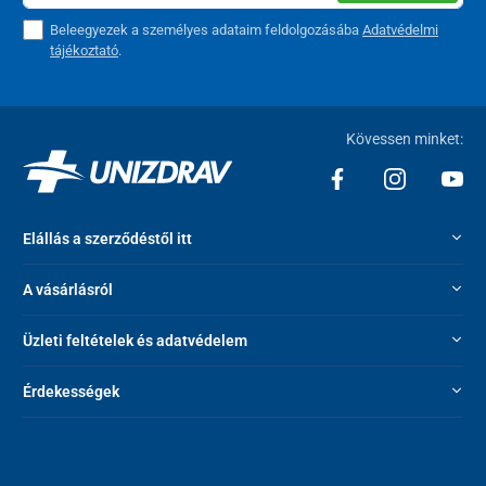
Beleegyezek a személyes adataim feldolgozásába
Adatvédelmi
tájékoztató
.
Kövessen minket:
Elállás a szerződéstől itt
A vásárlásról
Üzleti feltételek és adatvédelem
Érdekességek