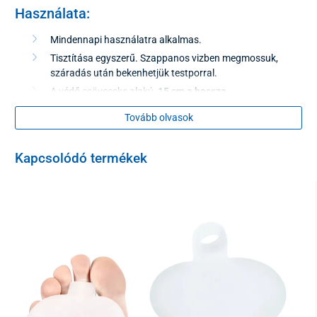
Használata:
Mindennapi használatra alkalmas.
Tisztítása egyszerű. Szappanos vizben megmossuk,
száradás után bekenhetjük testporral.
A védő csövecske alakú,
15 cm a hossza.
A szükséges méretre - lerövidíthető.
Tovább olvasok
A védő anyagösszetétele
szilikon gél.
Kapcsolódó termékek
A csomagolás 1 darabot tartalmaz.