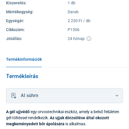
Kiszerelés:
1 db
Mértékegység:
Darab
Egységár:
2 230 Ft / db
Cikkszám:
P1506
Jótállás:
24 hónap
Termékinformációk
Termékleírás
AI súhrn
A gél ujjvédő
egy orvostechnikai eszköz, amely a belső felületen
gél töltéssel rendelkezik.
Az ujjak dörzsölése által okozott
megkeményedett bőr ápolására
is alkalmas.