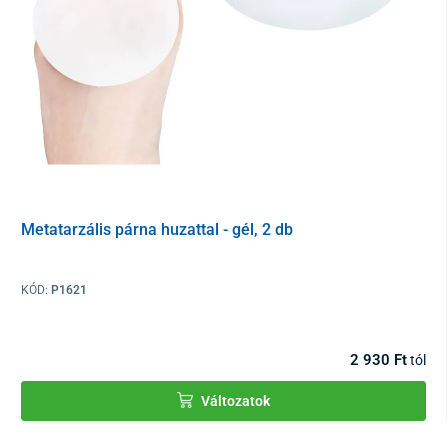
Metatarzális párna huzattal - gél, 2 db
KÓD:
P1621
2 930 Ft
tól
Változatok