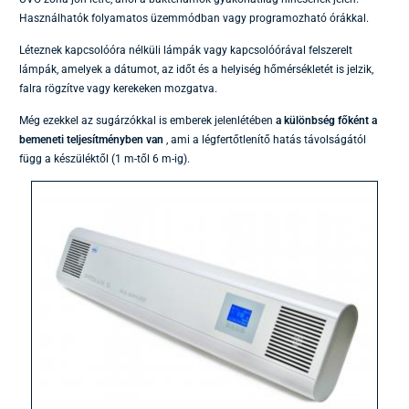
Használhatók folyamatos üzemmódban vagy programozható órákkal.
Léteznek kapcsolóóra nélküli lámpák vagy kapcsolóórával felszerelt
lámpák, amelyek a dátumot, az időt és a helyiség hőmérsékletét is jelzik,
falra rögzítve vagy kerekeken mozgatva.
Még ezekkel az sugárzókkal is emberek jelenlétében
a különbség főként a
bemeneti teljesítményben van
, ami a légfertőtlenítő hatás távolságától
függ a készüléktől (1 m-től 6 m-ig).