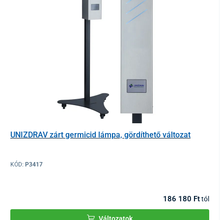
UNIZDRAV zárt germicid lámpa, gördíthető változat
KÓD:
P3417
186 180 Ft
tól
Változatok