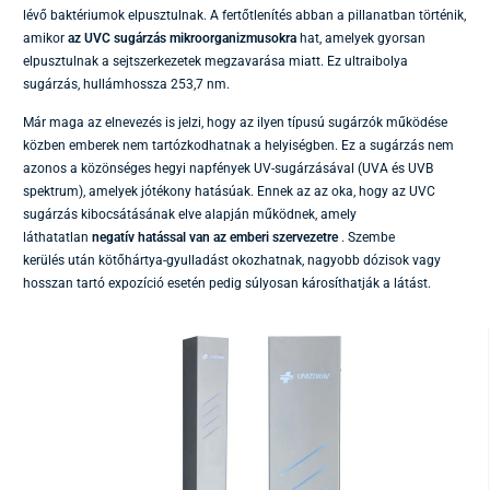
lévő baktériumok elpusztulnak. A fertőtlenítés abban a pillanatban történik,
amikor
az UVC sugárzás mikroorganizmusokra
hat, amelyek gyorsan
elpusztulnak a sejtszerkezetek megzavarása miatt. Ez ultraibolya
sugárzás, hullámhossza 253,7 nm.
Már maga az elnevezés is jelzi, hogy az ilyen típusú sugárzók működése
közben emberek nem tartózkodhatnak a helyiségben. Ez a sugárzás nem
azonos a közönséges hegyi napfények UV-sugárzásával (UVA és UVB
spektrum), amelyek jótékony hatásúak. Ennek az az oka, hogy az UVC
sugárzás kibocsátásának elve alapján működnek, amely
láthatatlan
negatív hatással van az emberi szervezetre
. Szembe
kerülés után kötőhártya-gyulladást okozhatnak, nagyobb dózisok vagy
hosszan tartó expozíció esetén pedig súlyosan károsíthatják a látást.