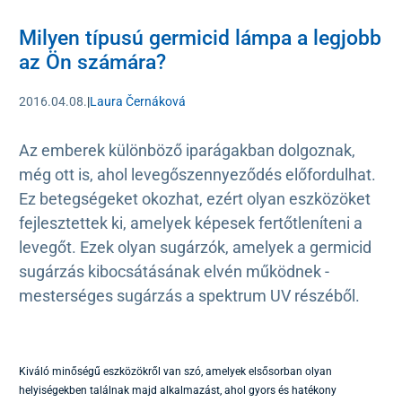
Milyen típusú germicid lámpa a legjobb
az Ön számára?
2016.04.08.
|
Laura Černáková
Az emberek különböző iparágakban dolgoznak,
még ott is, ahol levegőszennyeződés előfordulhat.
Ez betegségeket okozhat, ezért olyan eszközöket
fejlesztettek ki, amelyek képesek fertőtleníteni a
levegőt. Ezek olyan sugárzók, amelyek a germicid
sugárzás kibocsátásának elvén működnek -
mesterséges sugárzás a spektrum UV részéből.
Kiváló minőségű eszközökről van szó, amelyek elsősorban olyan
helyiségekben találnak majd alkalmazást, ahol gyors és hatékony