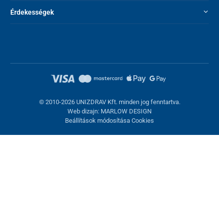
Érdekességek
© 2010-2026 UNIZDRAV Kft. minden jog fenntartva.
Web dizajn: MARLOW DESIGN
Beállítások módosítása Cookies
Sütik beállítása
Ezek az oldalak cookie-kat használnak. Egyesek szükségesek az
oldal megfelelő működéséhez, másokat csak az Ön
hozzájárulásával használhatunk fel. Lehetősége van
visszautasítani az opcionális cookie-kat.
Elutasítani.