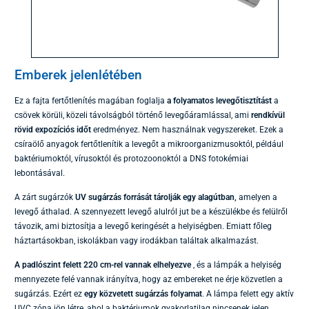
Emberek jelenlétében
Ez a fajta fertőtlenítés magában foglalja
a folyamatos levegőtisztítást
a
csövek körüli, közeli távolságból történő levegőáramlással, ami
rendkívül
rövid expozíciós időt
eredményez. Nem használnak vegyszereket. Ezek a
csíraölő anyagok fertőtlenítik a levegőt a mikroorganizmusoktól, például
baktériumoktól, vírusoktól és protozoonoktól a DNS fotokémiai
lebontásával.
A zárt sugárzók
UV sugárzás forrását tárolják egy alagútban,
amelyen a
levegő áthalad. A szennyezett levegő alulról jut be a készülékbe és felülről
távozik, ami biztosítja a levegő keringését a helyiségben. Emiatt főleg
háztartásokban, iskolákban vagy irodákban találtak alkalmazást.
A padlószint felett 220 cm-rel vannak elhelyezve
, és a lámpák a helyiség
mennyezete felé vannak irányítva, hogy az embereket ne érje közvetlen a
sugárzás. Ezért ez
egy közvetett sugárzás folyamat
. A lámpa felett egy aktív
UVC zóna jön létre, ahol a baktériumok gyakorlatilag nincsenek jelen.