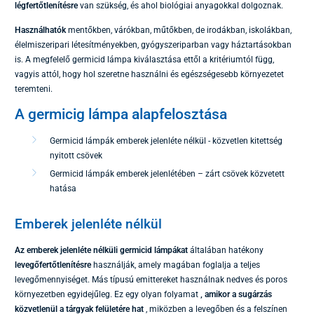
légfertőtlenítésre
van szükség, és ahol biológiai anyagokkal dolgoznak.
Használhatók
mentőkben, várókban, műtőkben, de irodákban, iskolákban,
élelmiszeripari létesítményekben, gyógyszeriparban vagy háztartásokban
is. A megfelelő germicid lámpa kiválasztása ettől a kritériumtól függ,
vagyis attól, hogy hol szeretne használni és egészségesebb környezetet
teremteni.
A germicig lámpa alapfelosztása
Germicid lámpák emberek jelenléte nélkül - közvetlen kitettség
nyitott csövek
Germicid lámpák emberek jelenlétében – zárt csövek közvetett
hatása
Emberek jelenléte nélkül
Az emberek jelenléte nélküli germicid lámpákat
általában hatékony
levegőfertőtlenítésre
használják, amely magában foglalja a teljes
levegőmennyiséget. Más típusú emittereket használnak nedves és poros
környezetben egyidejűleg. Ez egy olyan folyamat
, amikor a sugárzás
közvetlenül a tárgyak felületére hat
, miközben a levegőben és a felszínen