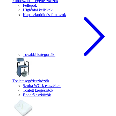
Fürdőszobai segédeszközök
Fellépők
Higiéniai kellékek
Kapaszkodók és támaszok
További kategóriák
Toalett segédeszközök
Szoba WC-k és székek
Toalett kiegészítők
Beöntő eszközök