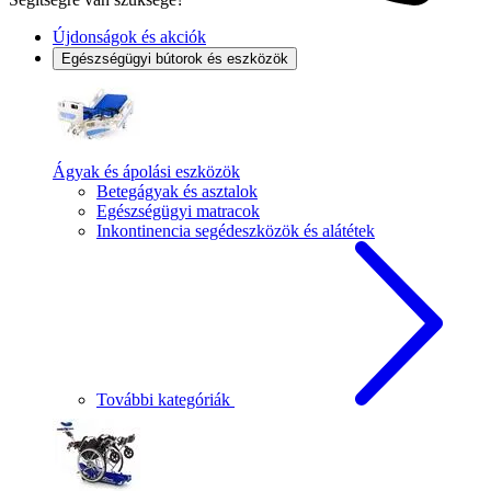
Újdonságok és akciók
Egészségügyi bútorok és eszközök
Ágyak és ápolási eszközök
Betegágyak és asztalok
Egészségügyi matracok
Inkontinencia segédeszközök és alátétek
További kategóriák