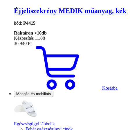
Éjjeliszekrény MEDIK műanyag, kék
kód:
P4415
Raktáron >10db
Kézbesítés 11.08
36 940 Ft
Kosárba
Mozgás és mobilitás
Egészségügyi lábbelik
Fehér egészségügyi cipők